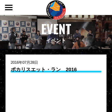
MISSION
ミッション
EVENT
SPACE DEBRIS
スペースデブリ
イベント
EVENT
イベント
2016年07月28日
ポカリスエット・ラン 2016
TECHNOLOGY
テクノロジー
SUPPORTER
サポーター
ENGLISH
英語サイト